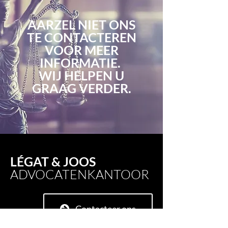
AARZEL NIET ONS
TE CONTACTEREN
VOOR MEER
INFORMATIE.
WIJ HELPEN U
GRAAG VERDER.
LÉGAT & JOOS
ADVOCATENKANTOOR
Contacteer ons